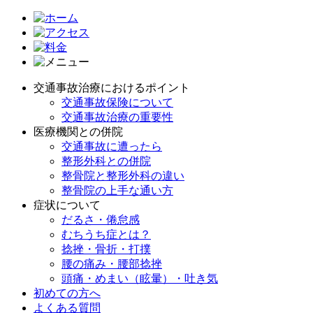
交通事故治療におけるポイント
交通事故保険について
交通事故治療の重要性
医療機関との併院
交通事故に遭ったら
整形外科との併院
整骨院と整形外科の違い
整骨院の上手な通い方
症状について
だるさ・倦怠感
むちうち症とは？
捻挫・骨折・打撲
腰の痛み・腰部捻挫
頭痛・めまい（眩暈）・吐き気
初めての方へ
よくある質問